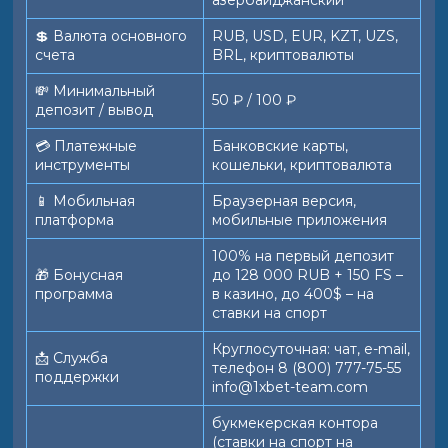
азербайджанский
💲 Валюта основного
RUB, USD, EUR, KZT, UZS,
счета
BRL, криптовалюты
💸 Минимальный
50 ₽ / 100 ₽
депозит / вывод
💳 Платежные
Банковские карты,
инструменты
кошельки, криптовалюта
📱️ Мобильная
Браузерная версия,
платформа
мобильные приложения
100% на первый депозит
🎁 Бонусная
до 128 000 RUB + 150 FS –
программа
в казино, до 400$ – на
ставки на спорт
Круглосуточная: чат, e-mail,
📩 Служба
телефон 8 (800) 777-75-55
поддержки
info@1xbet-team.com
букмекерская контора
(ставки на спорт на