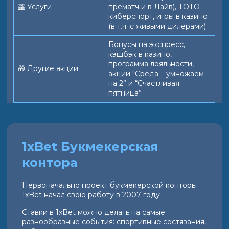
🎰 Услуги
прематч и в Лайв), ТОТО
киберспорт, игры в казино
(в т.ч. с живыми дилерами)
Бонусы на экспресс,
кэшбэк в казино,
программа лояльности,
🎁 Другие акции
акции “Среда – умножаем
на 2” и “Счастливая
пятница”
1xBet Букмекерская
контора
Первоначально проект букмекерской конторы
1xBet начал свою работу в 2007 году.
Ставки в 1xBet можно делать на самые
разнообразные события: спортивные состязания,