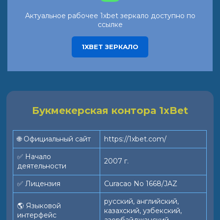
Актуальное рабочее 1xbet зеркало доступно по
ссылке
1XBET ЗЕРКАЛО
Букмекерская контора 1xBet
🌐 Официальный сайт
https://1xbet.com/
✅ Начало
2007 г.
деятельности
✅ Лицензия
Curacao No 1668/JAZ
русский, английский,
🌎 Языковой
казахский, узбекский,
интерфейс