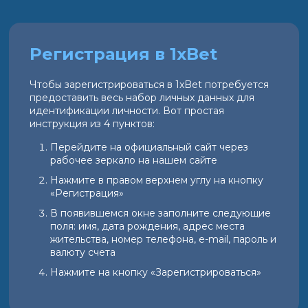
Регистрация в 1xBet
Чтобы зарегистрироваться в 1xBet потребуется
предоставить весь набор личных данных для
идентификации личности. Вот простая
инструкция из 4 пунктов:
Перейдите на официальный сайт через
рабочее зеркало на нашем сайте
Нажмите в правом верхнем углу на кнопку
«Регистрация»
В появившемся окне заполните следующие
поля: имя, дата рождения, адрес места
жительства, номер телефона, e-mail, пароль и
валюту счета
Нажмите на кнопку «Зарегистрироваться»